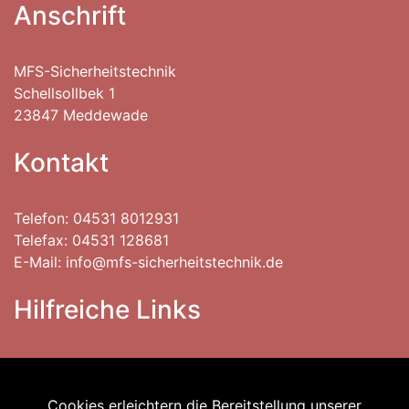
Anschrift
MFS-Sicherheitstechnik
Schellsollbek 1
23847 Meddewade
Kontakt
Telefon: 04531 8012931
Telefax: 04531 128681
E-Mail:
info@mfs-sicherheitstechnik.de
Hilfreiche Links
Impressum
Cookies erleichtern die Bereitstellung unserer
Datenschutzerklärung